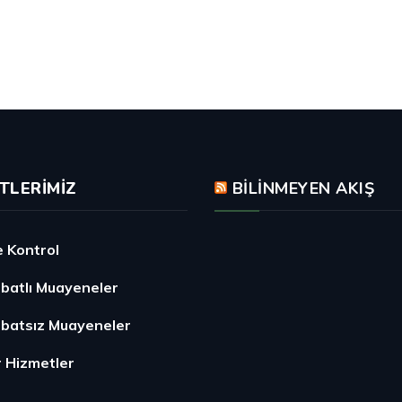
TLERIMIZ
BILINMEYEN AKIŞ
e Kontrol
ibatlı Muayeneler
ibatsız Muayeneler
r Hizmetler