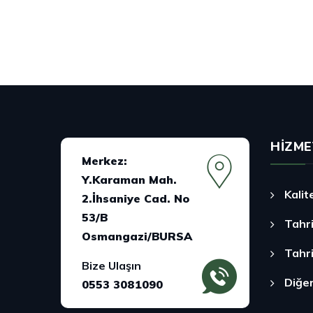
HIZME
Merkez:
Y.Karaman Mah.
Kalit
2.İhsaniye Cad. No
53/B
Tahr
Osmangazi/BURSA
Tahr
Bize Ulaşın
Diğe
0553 3081090